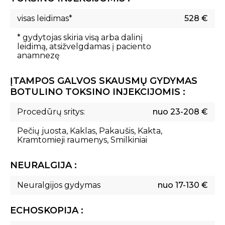
visas leidimas*
528 €
* gydytojas skiria visą arba dalinį
leidimą, atsižvelgdamas į paciento
anamnezę
ĮTAMPOS GALVOS SKAUSMŲ GYDYMAS
BOTULINO TOKSINO INJEKCIJOMIS :
Procedūrų sritys:
nuo 23-208 €
Pečių juosta, Kaklas, Pakaušis, Kakta,
Kramtomieji raumenys, Smilkiniai
NEURALGIJA :
Neuralgijos gydymas
nuo 17-130 €
ECHOSKOPIJA :