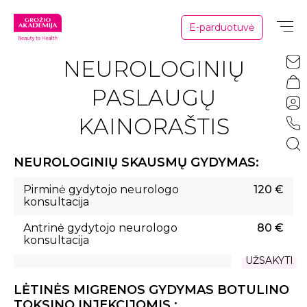
E-parduotuvė
NEUROLOGINIŲ
PASLAUGŲ
KAINORAŠTIS
NEUROLOGINIŲ SKAUSMŲ GYDYMAS:
Pirminė gydytojo neurologo
120 €
konsultacija
Antrinė gydytojo neurologo
80 €
konsultacija
UŽSAKYTI
LĖTINĖS MIGRENOS GYDYMAS BOTULINO
TOKSINO INJEKCIJOMIS :