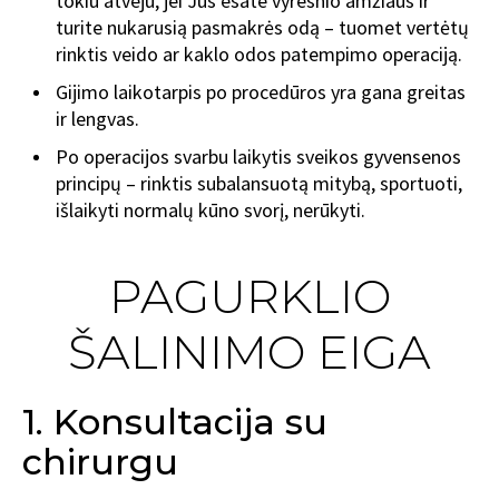
tokiu atveju, jei Jūs esate vyresnio amžiaus ir
turite nukarusią pasmakrės odą – tuomet vertėtų
rinktis veido ar kaklo odos patempimo operaciją.
Gijimo laikotarpis po procedūros yra gana greitas
ir lengvas.
Po operacijos svarbu laikytis sveikos gyvensenos
principų – rinktis subalansuotą mitybą, sportuoti,
išlaikyti normalų kūno svorį, nerūkyti.
PAGURKLIO
ŠALINIMO EIGA
1. Konsultacija su
chirurgu