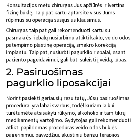
Konsultacijos metu chirurgas Jus apžiūrės ir įvertins
fizinę būklę. Taip pat kartu aptarsite visus Jums
rūpimus su operacija susijusius klausimus.
Chirurgas taip pat gali rekomenduoti kartu su
pasmakrės riebalų nusiurbimu atlikti kaklo, veido odos
patempimo plastinę operaciją, smakro korekciją
implantu. Taip pat, nusiurbti pagurklio riebalai, esant
paciento pageidavimui, gali būti suleisti į veidą, lūpas.
2. Pasiruošimas
pagurklio liposakcijai
Norint pasiekti geriausių rezultatų, Jūsų pasiruošimas
procedūrai yra labai svarbus, todėl kuriam laikui
turėtumėte atsisakyti rūkymo, alkoholio ir tam tikrų
medikamentų vartojimo. Gydytojas gali rekomenduoti
atlikti papildomas procedūras veido odos būklės
pagerinimui, pavyzdžiui, akustinių bangų terapijos