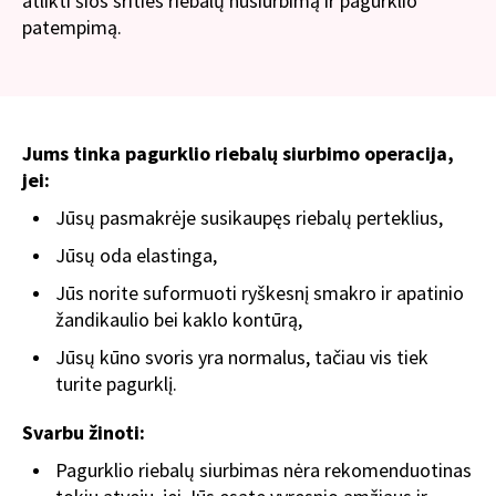
atlikti šios srities riebalų nusiurbimą ir pagurklio
patempimą.
Jums tinka pagurklio riebalų siurbimo operacija,
jei:
Jūsų pasmakrėje susikaupęs riebalų perteklius,
Jūsų oda elastinga,
Jūs norite suformuoti ryškesnį smakro ir apatinio
žandikaulio bei kaklo kontūrą,
Jūsų kūno svoris yra normalus, tačiau vis tiek
turite pagurklį.
Svarbu žinoti:
Pagurklio riebalų siurbimas nėra rekomenduotinas