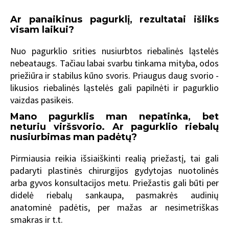
Ar panaikinus pagurklį, rezultatai išliks
visam laikui?
Nuo pagurklio srities nusiurbtos riebalinės ląstelės
nebeataugs. Tačiau labai svarbu tinkama mityba, odos
priežiūra ir stabilus kūno svoris. Priaugus daug svorio -
likusios riebalinės ląstelės gali papilnėti ir pagurklio
vaizdas pasikeis.
Mano pagurklis man nepatinka, bet
neturiu viršsvorio. Ar pagurklio riebalų
nusiurbimas man padėtų?
Pirmiausia reikia išsiaiškinti realią priežastį, tai gali
padaryti plastinės chirurgijos gydytojas nuotolinės
arba gyvos konsultacijos metu. Priežastis gali būti per
didelė riebalų sankaupa, pasmakrės audinių
anatominė padėtis, per mažas ar nesimetriškas
smakras ir t.t.