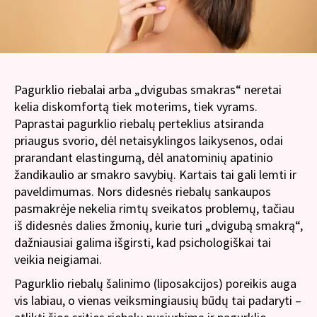
Pagurklio riebalai arba „dvigubas smakras“ neretai
kelia diskomfortą tiek moterims, tiek vyrams.
Paprastai pagurklio riebalų perteklius atsiranda
priaugus svorio, dėl netaisyklingos laikysenos, odai
prarandant elastingumą, dėl anatominių apatinio
žandikaulio ar smakro savybių. Kartais tai gali lemti ir
paveldimumas. Nors didesnės riebalų sankaupos
pasmakrėje nekelia rimtų sveikatos problemų, tačiau
iš didesnės dalies žmonių, kurie turi „dvigubą smakrą“,
dažniausiai galima išgirsti, kad psichologiškai tai
veikia neigiamai.
Pagurklio riebalų šalinimo (liposakcijos) poreikis auga
vis labiau, o vienas veiksmingiausių būdų tai padaryti –