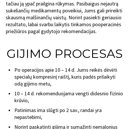
tačiau ją ypač prailgina rūkymas. Pasibaigus nejautrą
sukeliančių medikamentų poveikiui, Jums gali prireikti
skausmą malšinančių vaistų. Norint pasiekti geriausio
rezultato, labai svarbu laikytis tinkamos pooperacinės
priežiūros pagal gydytojo rekomendacijas.
GIJIMO PROCESAS
Po operacijos apie 10 – 14 d. Jums reikės dėvėti
specialų kompresinį raištį, kuris padės prilaikyti
odą gijimo metu,
10 – 14 d. rekomenduojama vengti didesnio fizinio
krūvio,
Patinimas ima slūgti po 2 sav., randai yra
nepastebimi,
Norint paskatinti gijimą ir sumažinti nemalonius