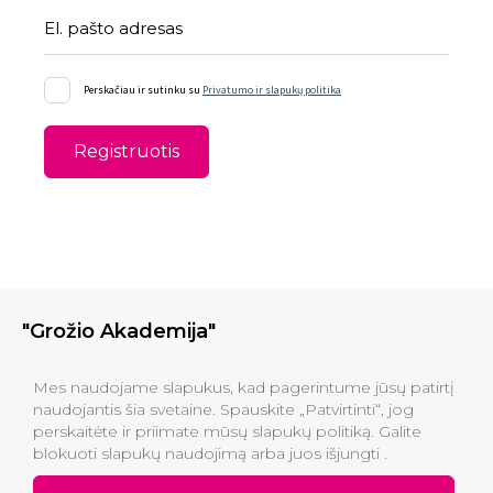
El. pašto adresas
Perskačiau ir sutinku su
Privatumo ir slapukų politika
Registruotis
"Grožio Akademija"
Klinikos
Mes naudojame slapukus, kad pagerintume jūsų patirtį
naudojantis šia svetaine. Spauskite „Patvirtinti“, jog
perskaitėte ir priimate mūsų slapukų politiką. Galite
Informacija pirkėjams
blokuoti slapukų naudojimą arba juos išjungti .