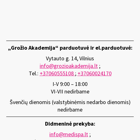
„Grožio Akademija“ parduotuvė ir el.parduotuvė:
Vytauto g. 14, Vilnius
info@grozioakademija.lt
;
Tel.:
+37060555108
;
+37060024170
I-V 9:00 – 18:00
VI-VII nedirbame
Švenčių dienomis (valstybinėmis nedarbo dienomis)
nedirbame
Didmeninė prekyba:
info@medispa.lt
;