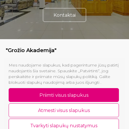
Kontaktai
"Grožio Akademija"
Klinikos
Mes naudojame slapukus, kad pagerintume jūsų patirtį
naudojantis šia svetaine. Spauskite „Patvirtinti“, jog
perskaitėte ir priimate mūsų slapukų politiką. Galite
Informacija pirkėjams
blokuoti slapukų naudojimą arba juos išjungti .
Kontaktai
Priimti visus slapukus
Atmesti visus slapukus
Tvarkyti slapukų nustatymus