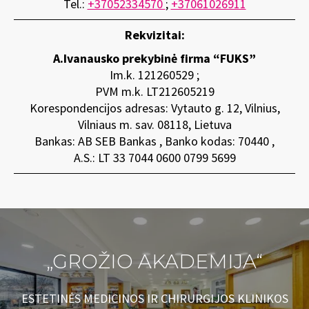
Tel.:
+37052334570
;
+37061026911
Rekvizitai:
A.Ivanausko prekybinė firma “FUKS”
Im.k. 121260529 ;
PVM m.k. LT212605219
Korespondencijos adresas: Vytauto g. 12, Vilnius,
Vilniaus m. sav. 08118, Lietuva
Bankas: AB SEB Bankas , Banko kodas: 70440 ,
A.S.: LT 33 7044 0600 0799 5699
„GROŽIO AKADEMIJA“
ESTETINĖS MEDICINOS IR CHIRURGIJOS KLINIKOS