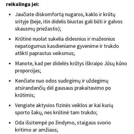
reikalinga jei:
Jaučiate diskomfortą nugaros, kaklo ir krūtų
srityje (beje, itin didelis biustas gali būti ir galvos
skausmų priežastis);
Krūtinė nuolat sukelia didesnius ir mažesnius
nepatogumus kasdieniame gyvenime ir trukdo
atlikti paprastus veiksmus;
Manote, kad per didelės krūtys iškraipo Jūsų kūno
proporcijas;
Kenčiate nuo odos sudirgimų ir uždegimų
atsirandančių dėl gausaus prakaitavimo po
krūtimis;
Vengiate aktyvios fizinės veiklos ar kai kurių
sporto šakų, nes krūtinė tam trukdo;
Oda išsitempė po žindymo, staigaus svorio
kritimo ar amžiaus;