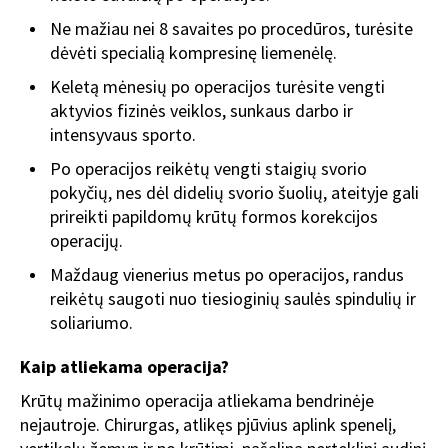
Ne mažiau nei 8 savaites po procedūros, turėsite
dėvėti specialią kompresinę liemenėlę.
Keletą mėnesių po operacijos turėsite vengti
aktyvios fizinės veiklos, sunkaus darbo ir
intensyvaus sporto.
Po operacijos reikėtų vengti staigių svorio
pokyčių, nes dėl didelių svorio šuolių, ateityje gali
prireikti papildomų krūtų formos korekcijos
operacijų.
Maždaug vienerius metus po operacijos, randus
reikėtų saugoti nuo tiesioginių saulės spindulių ir
soliariumo.
Kaip atliekama operacija?
Krūtų mažinimo operacija atliekama bendrinėje
nejautroje. Chirurgas, atlikęs pjūvius aplink spenelį,