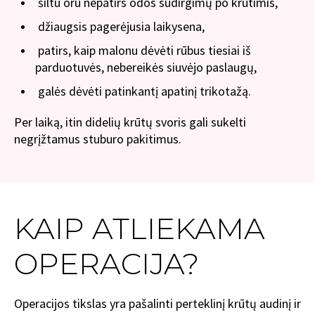
šiltu oru nepatirs odos sudirgimų po krūtimis,
džiaugsis pagerėjusia laikysena,
patirs, kaip malonu dėvėti rūbus tiesiai iš
parduotuvės, nebereikės siuvėjo paslaugų,
galės dėvėti patinkantį apatinį trikotažą.
Per laiką, itin didelių krūtų svoris gali sukelti
negrįžtamus stuburo pakitimus.
KAIP ATLIEKAMA
OPERACIJA?
Operacijos tikslas yra pašalinti perteklinį krūtų audinį ir