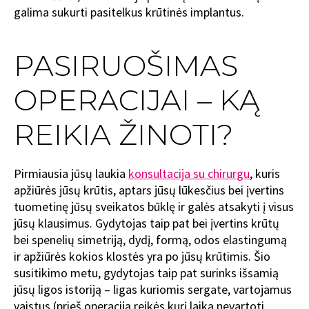
galima sukurti pasitelkus krūtinės implantus.
PASIRUOŠIMAS
OPERACIJAI – KĄ
REIKIA ŽINOTI?
Pirmiausia jūsų laukia
konsultacija su chirurgu
, kuris
apžiūrės jūsų krūtis, aptars jūsų lūkesčius bei įvertins
tuometinę jūsų sveikatos būklę ir galės atsakyti į visus
jūsų klausimus. Gydytojas taip pat bei įvertins krūtų
bei spenelių simetriją, dydį, formą, odos elastingumą
ir apžiūrės kokios klostės yra po jūsų krūtimis. Šio
susitikimo metu, gydytojas taip pat surinks išsamią
jūsų ligos istoriją – ligas kuriomis sergate, vartojamus
vaistus (prieš operaciją reikės kurį laiką nevartoti