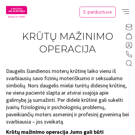
E-parduotuvė
KRŪTŲ MAŽINIMO
OPERACIJA
Daugelis šiandienos moterų krūtinę laiko vienu iš
svarbiausių savo fizinių moteriškumo ir seksualumo
simbolių. Nors daugelis mielai turėtų didesnę krūtinę,
ne viena pacientė slapta ar atvirai svajoja apie
galimybę ją sumažinti. Per didelė krūtinė gali sukelti
įvairių fiziologinių ir psichologinių problemų,
paveikiančių moters asmeninį ir profesinį gyvenimą bei
svarbiausia – jos sveikatą.
Krūtų mažinimo operacija Jums gali būti