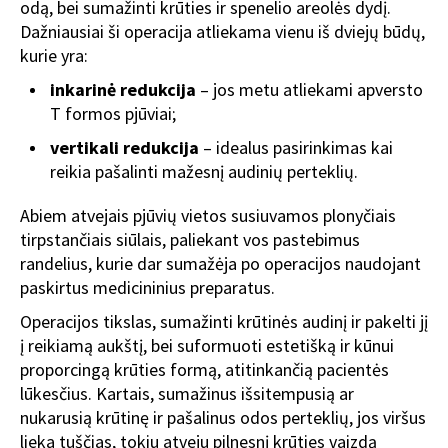
odą, bei sumažinti krūties ir spenelio areolės dydį.
Dažniausiai ši operacija atliekama vienu iš dviejų būdų,
kurie yra:
inkarinė redukcija
– jos metu atliekami apversto
T formos pjūviai;
vertikali redukcija
– idealus pasirinkimas kai
reikia pašalinti mažesnį audinių perteklių.
Abiem atvejais pjūvių vietos susiuvamos plonyčiais
tirpstančiais siūlais, paliekant vos pastebimus
randelius, kurie dar sumažėja po operacijos naudojant
paskirtus medicininius preparatus.
Operacijos tikslas, sumažinti krūtinės audinį ir pakelti jį
į reikiamą aukštį, bei suformuoti estetišką ir kūnui
proporcingą krūties formą, atitinkančią pacientės
lūkesčius. Kartais, sumažinus išsitempusią ar
nukarusią krūtinę ir pašalinus odos perteklių, jos viršus
lieka tuščias, tokiu atveju pilnesnį krūties vaizdą