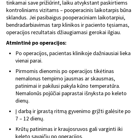
tinkamai save prižiūrint, laiku atvykstant paskirtiems
kontroliniams vizitams – pooperacinis laikotarpis būna
sklandus. Jei pasibaigus pooperaciniam laikotarpiui,
bendradarbiavimas tarp klinikos ir paciento tęsiamas,
operacijos rezultatais džiaugiamasi gerokai ilgiau.
Atmintinė po operacijos:
Po operacijos, pacientas klinikoje dažniausiai lieka
vienai parai.
Pirmomis dienomis po operacijos tikėtinas
nemalonus tempimo jausmas ar skausmas,
patinimai ir pakilusi pakyla kūno temperatūra.
Nemalonūs pojūčiai paprastai išnyksta po keleto
dienų.
Į darbą ir įprastą ritmą gyvenimo grįžti galėsite po
7 – 12 dienų.
Krūtų patinimas ir kraujosruvos gali varginti iki
keleto savaičių po operacijos.