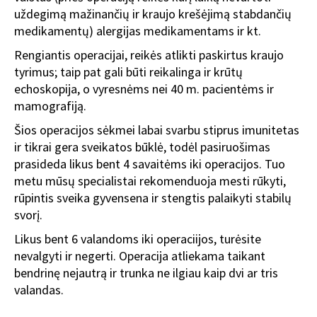
uždegimą mažinančių ir kraujo krešėjimą stabdančių
medikamentų) alergijas medikamentams ir kt.
Rengiantis operacijai, reikės atlikti paskirtus kraujo
tyrimus; taip pat gali būti reikalinga ir krūtų
echoskopija, o vyresnėms nei 40 m. pacientėms ir
mamografiją.
Šios operacijos sėkmei labai svarbu stiprus imunitetas
ir tikrai gera sveikatos būklė, todėl pasiruošimas
prasideda likus bent 4 savaitėms iki operacijos. Tuo
metu mūsų specialistai rekomenduoja mesti rūkyti,
rūpintis sveika gyvensena ir stengtis palaikyti stabilų
svorį.
Likus bent 6 valandoms iki operaciijos, turėsite
nevalgyti ir negerti. Operacija atliekama taikant
bendrinę nejautrą ir trunka ne ilgiau kaip dvi ar tris
valandas.