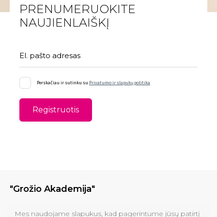
PRENUMERUOKITE
NAUJIENLAIŠKĮ
El. pašto adresas
Perskačiau ir sutinku su
Privatumo ir slapukų politika
Registruotis
"Grožio Akademija"
Klinikos
Mes naudojame slapukus, kad pagerintume jūsų patirtį