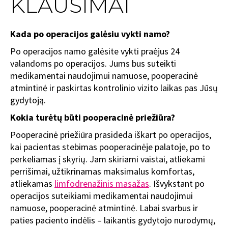
KLAUSIMAI
Kada po operacijos galėsiu vykti namo?
Po operacijos namo galėsite vykti praėjus 24
valandoms po operacijos. Jums bus suteikti
medikamentai naudojimui namuose, pooperacinė
atmintinė ir paskirtas kontrolinio vizito laikas pas Jūsų
gydytoją.
Kokia turėtų būti pooperacinė priežiūra?
Pooperacinė priežiūra prasideda iškart po operacijos,
kai pacientas stebimas pooperacinėje palatoje, po to
perkeliamas į skyrių. Jam skiriami vaistai, atliekami
perrišimai, užtikrinamas maksimalus komfortas,
atliekamas
limfodrenažinis masažas
. Išvykstant po
operacijos suteikiami medikamentai naudojimui
namuose, pooperacinė atmintinė. Labai svarbus ir
paties paciento indėlis – laikantis gydytojo nurodymų,