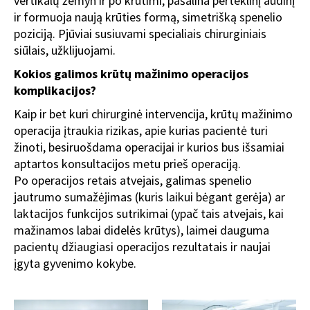
vertikalų žemyn ir po krūtimi, pašalina perteklinį audinį
ir formuoja naują krūties formą, simetrišką spenelio
poziciją. Pjūviai susiuvami specialiais chirurginiais
siūlais, užklijuojami.
Kokios galimos krūtų mažinimo operacijos
komplikacijos?
Kaip ir bet kuri chirurginė intervencija, krūtų mažinimo
operacija įtraukia rizikas, apie kurias pacientė turi
žinoti, besiruošdama operacijai ir kurios bus išsamiai
aptartos konsultacijos metu prieš operaciją.
Po operacijos retais atvejais, galimas spenelio
jautrumo sumažėjimas (kuris laikui bėgant gerėja) ar
laktacijos funkcijos sutrikimai (ypač tais atvejais, kai
mažinamos labai didelės krūtys), laimei dauguma
pacientų džiaugiasi operacijos rezultatais ir naujai
įgyta gyvenimo kokybe.