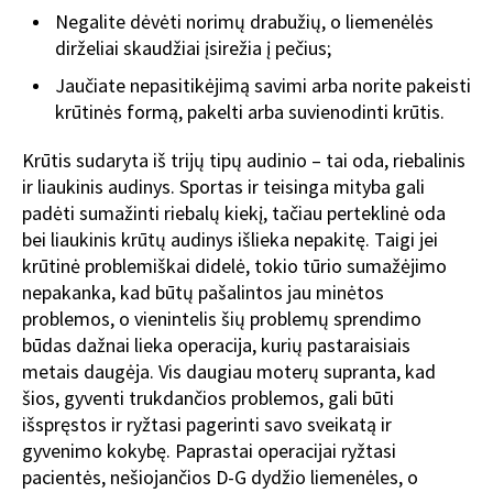
Negalite dėvėti norimų drabužių, o liemenėlės
dirželiai skaudžiai įsirežia į pečius;
Jaučiate nepasitikėjimą savimi arba norite pakeisti
krūtinės formą, pakelti arba suvienodinti krūtis.
Krūtis sudaryta iš trijų tipų audinio – tai oda, riebalinis
ir liaukinis audinys. Sportas ir teisinga mityba gali
padėti sumažinti riebalų kiekį, tačiau perteklinė oda
bei liaukinis krūtų audinys išlieka nepakitę. Taigi jei
krūtinė problemiškai didelė, tokio tūrio sumažėjimo
nepakanka, kad būtų pašalintos jau minėtos
problemos, o vienintelis šių problemų sprendimo
būdas dažnai lieka operacija, kurių pastaraisiais
metais daugėja. Vis daugiau moterų supranta, kad
šios, gyventi trukdančios problemos, gali būti
išspręstos ir ryžtasi pagerinti savo sveikatą ir
gyvenimo kokybę. Paprastai operacijai ryžtasi
pacientės, nešiojančios D-G dydžio liemenėles, o