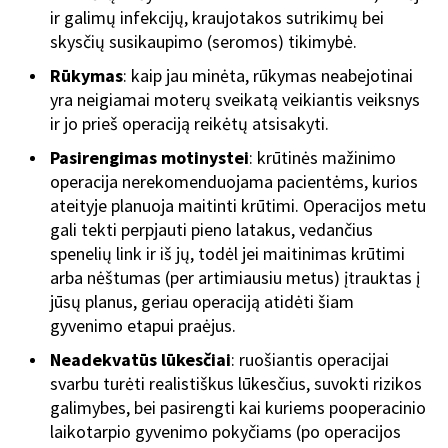
ir galimų infekcijų, kraujotakos sutrikimų bei
skysčių susikaupimo (seromos) tikimybė.
Rūkymas
: kaip jau minėta, rūkymas neabejotinai
yra neigiamai moterų sveikatą veikiantis veiksnys
ir jo prieš operaciją reikėtų atsisakyti.
Pasirengimas motinystei
: krūtinės mažinimo
operacija nerekomenduojama pacientėms, kurios
ateityje planuoja maitinti krūtimi. Operacijos metu
gali tekti perpjauti pieno latakus, vedančius
spenelių link ir iš jų, todėl jei maitinimas krūtimi
arba nėštumas (per artimiausiu metus) įtrauktas į
jūsų planus, geriau operaciją atidėti šiam
gyvenimo etapui praėjus.
Neadekvatūs lūkesčiai
: ruošiantis operacijai
svarbu turėti realistiškus lūkesčius, suvokti rizikos
galimybes, bei pasirengti kai kuriems pooperacinio
laikotarpio gyvenimo pokyčiams (po operacijos