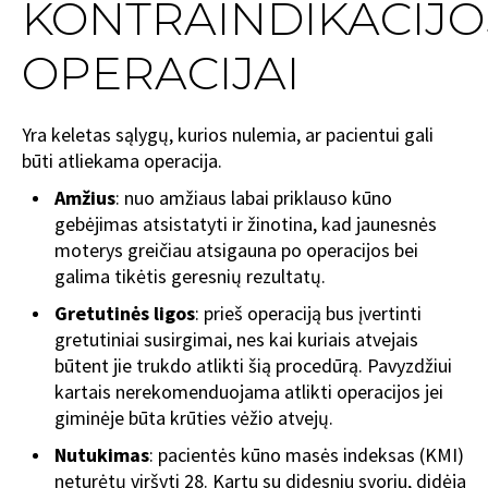
KONTRAINDIKACIJO
OPERACIJAI
Yra keletas sąlygų, kurios nulemia, ar pacientui gali
būti atliekama operacija.
Amžius
: nuo amžiaus labai priklauso kūno
gebėjimas atsistatyti ir žinotina, kad jaunesnės
moterys greičiau atsigauna po operacijos bei
galima tikėtis geresnių rezultatų.
Gretutinės ligos
: prieš operaciją bus įvertinti
gretutiniai susirgimai, nes kai kuriais atvejais
būtent jie trukdo atlikti šią procedūrą. Pavyzdžiui
kartais nerekomenduojama atlikti operacijos jei
giminėje būta krūties vėžio atvejų.
Nutukimas
: pacientės kūno masės indeksas (KMI)
neturėtų viršyti 28. Kartu su didesniu svoriu, didėja