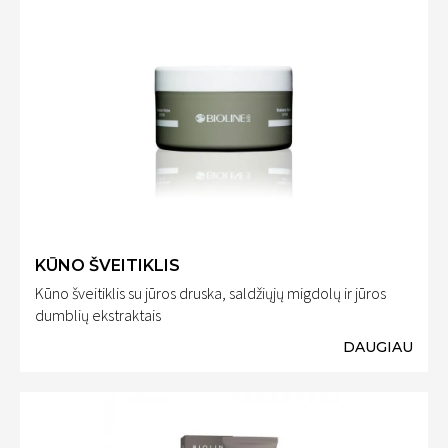
KŪNO ŠVEITIKLIS
Kūno šveitiklis su jūros druska, saldžiųjų migdolų ir jūros
dumblių ekstraktais
DAUGIAU