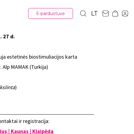
LT
E-parduotuvė
. 27 d.
ja estetinės biostimuliacijos karta
r. Alp MAMAK (Turkija)
kslinta
)
ntaktai ir registracija:
nius | Kaunas | Klaipėda