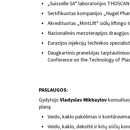
„Suisselle SA“ laboratorijos THOSCANE
Sertifikuotas kompanijos „Hugel Pharm
Akredituotas „MintLift“ siūlų liftingo
Nacionalinės mezoterapijos draugijos
Eurazijos injekcijų technikos specialis
Daugkartinis pranešėjas tarptautiniuo
Conference on the Technology of Plast
PASLAUGOS:
Gydytojo
Vladyslav Mikhaylov
konsultuoj
planą:
Veido, kaklo pakėlimas ir kontūravimas
Veido, kaklo, dekoltė ir kitų sričių kore