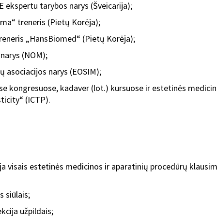
 ekspertu tarybos narys (Šveicarija);
a“ treneris (Pietų Korėja);
 treneris „HansBiomed“ (Pietų Korėja);
 narys (NOM);
tų asociacijos narys (EOSIM);
se kongresuose, kadaver (lot.) kursuose ir estetinės medici
icity“ (ICTP).
a visais estetinės medicinos ir aparatinių procedūrų klausi
 siūlais;
kcija užpildais;