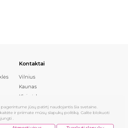
Kontaktai
klės
Vilnius
Kaunas
Klaipėda
agerintume jūsų patirtį naudojantis šia svetaine.
skaitėte ir priimate mūsų slapukų politiką. Galite blokuoti
jungti .