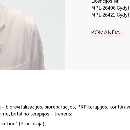
Licencijos Nr.
MPL-26406 Gydyto
MPL-26421 Gydyt
KOMANDA...
ų – biorevitalizacijos, bioreparacijos, PRP terapijos, kontūrav
imo, botulino terapijos – treneris;
vieLine“ (Prancūzija);