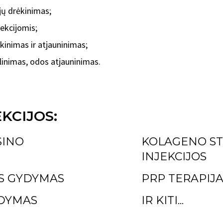
jų drėkinimas;
ekcijomis;
ėkinimas ir atjauninimas;
linimas, odos atjauninimas.
KCIJOS:
SINO
KOLAGENO ST
INJEKCIJOS
S GYDYMAS
PRP TERAPIJ
DYMAS
IR KITI...