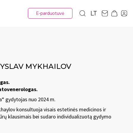
LT
E-parduotuvė
DYSLAV MYKHAILOV
gas.
atovenerologas.
a“ gydytojas nuo 2024 m.
haylov konsultuoja visais estetinės medicinos ir
ūrų klausimais bei sudaro individualizuotą gydymo