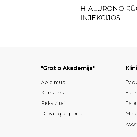
HIALURONO RŪ
INJEKCIJOS
"Grožio Akademija"
Klin
Apie mus
Pas
Komanda
Este
Rekvizitai
Este
Dovanų kuponai
Med
Kosm