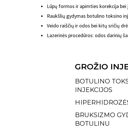
Lūpų formos ir apimties korekcija bei 
Raukšlių gydymas botulino toksino inj
Veido raiščių ir odos bei kitų sričių dr
Lazerinės procedūros: odos darinių ša
GROŽIO INJE
BOTULINO TOK
INJEKCIJOS
HIPERHIDROZĖ
BRUKSIZMO GY
BOTULINU