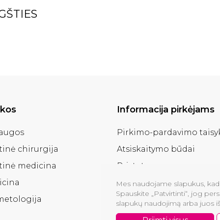
GŠTIES
ikos
Informacija pirkėjams
laugos
Pirkimo-pardavimo taisy
tinė chirurgija
Atsiskaitymo būdai
tinė medicina
Pristatymas
icina
Garantijos ir sprendimai
Mes naudojame slapukus, kad p
Spauskite „Patvirtinti“, jog per
etologija
Lojalumo programa
slapukų naudojimą arba juos iš