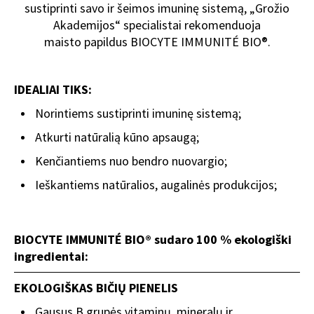
sustiprinti savo ir šeimos imuninę sistemą, „Grožio
Akademijos“ specialistai rekomenduoja
maisto papildus BIOCYTE IMMUNITÉ BIO®.
IDEALIAI TIKS:
Norintiems sustiprinti imuninę sistemą;
Atkurti natūralią kūno apsaugą;
Kenčiantiems nuo bendro nuovargio;
Ieškantiems natūralios, augalinės produkcijos;
BIOCYTE IMMUNITÉ BIO® sudaro 100 % ekologiški
ingredientai:
EKOLOGIŠKAS BIČIŲ PIENELIS
Gausus B grupės vitaminų, mineralų ir