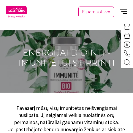
E-parduotuvė
ENERGIJAI DIDINTI -
IMUNITETUI STIPRINTI
Pavasarį mūsų visų imunitetas neišvengiamai
nusilpsta. Jį neigiamai veikia nuolatinės orų
permainos, natūraliai gaunamų vitaminų stoka.
Jei pastebėjote bendro nuovargio ženklus ar siekiate