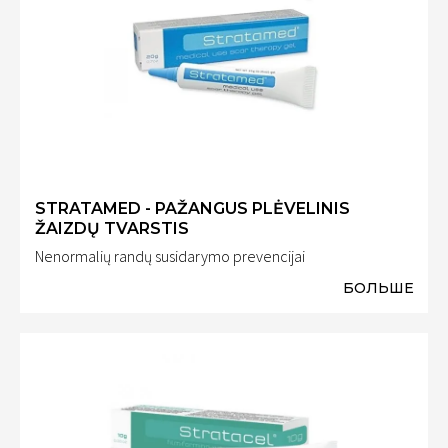
STRATAMED - PAŽANGUS PLĖVELINIS
ŽAIZDŲ TVARSTIS
Nenormalių randų susidarymo prevencijai
БОЛЬШЕ