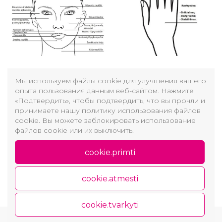
Мы используем файлы cookie для улучшения вашего
РЕГИСТРАЦИЯ
опыта пользования данным веб-сайтом. Нажмите
«Подтвердить», чтобы подтвердить, что вы прочли и
принимаете нашу политику использования файлов
Информация и
cookie. Вы можете заблокировать использование
файлов cookie или их выключить.
регистрация:
+37060410002
cookie.primti
Прейскурант инъекции
гиалуроновой кислоты
cookie.atmesti
cookie.tvarkyti
Copyright © 2026 GROŽIO AKADEMIJA
Политика конфиденциальности и использования
файлов cookie