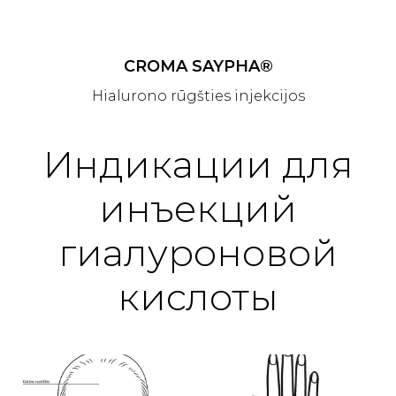
CROMA SAYPHA®
Hialurono rūgšties injekcijos
Индикации для
инъекций
гиалуроновой
кислоты