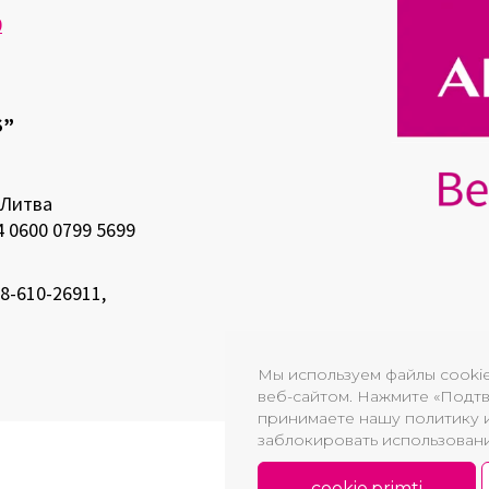
0
S”
 Литва
4 0600 0799 5699
 8-610-26911,
Мы используем файлы cooki
веб-сайтом. Нажмите «Подтв
принимаете нашу политику 
заблокировать использовани
cookie.primti