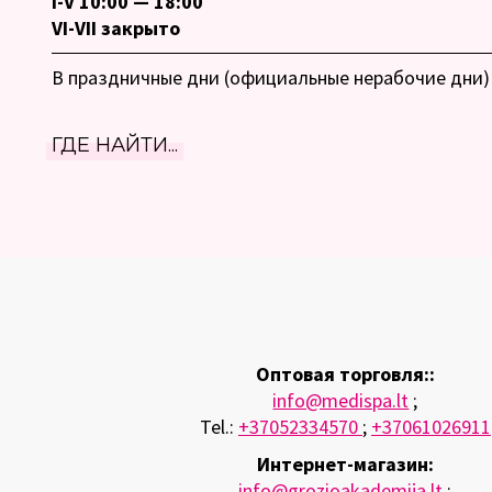
I-V 10:00 — 18:00
VI-VII закрыто
В праздничные дни (официальные нерабочие дни) 
ГДЕ НАЙТИ...
Оптовая торговля::
info@medispa.lt
;
Tel.:
+37052334570
;
+37061026911
Интернет-магазин:
info@grozioakademija.lt
;