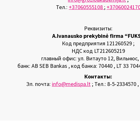
Тел.:
+37060555108
;
+3706002417
Реквизиты:
A.Ivanausko prekybinė firma “FUK
Код предприятия 121260529 ;
НДС код LT212605219
главный офис: ул. Витауто 12, Вильнюс,
банк: AB SEB Bankas , код банка: 70440 , LT 33 704
Контакты:
Эл. почта:
info@medispa.lt
; Тел.: 8-5-2334570 ,