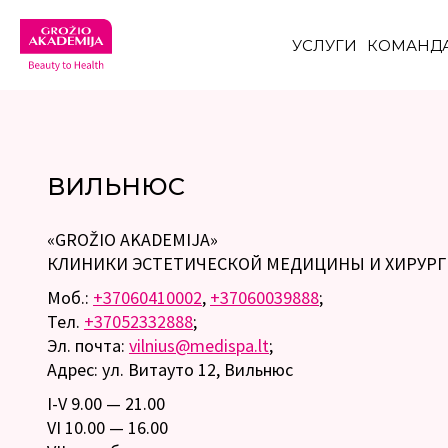
УСЛУГИ
КОМАНД
ВИЛЬНЮС
«GROŽIO AKADEMIJA»
КЛИНИКИ ЭСТЕТИЧЕСКОЙ МЕДИЦИНЫ И ХИРУР
Моб.:
+37060410002
,
+37060039888
;
Тел.
+37052332888
;
Эл. почта:
vilnius@medispa.lt
;
Адрес: ул. Витауто 12, Вильнюс
I-V 9.00 — 21.00
VI 10.00 — 16.00