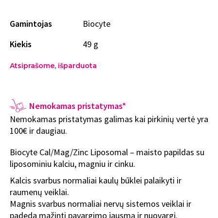
Gamintojas
Biocyte
Kiekis
49 g
Atsiprašome, išparduota
Nemokamas pristatymas*
Nemokamas pristatymas galimas kai pirkinių vertė yra
100€ ir daugiau.
Biocyte Cal/Mag/Zinc Liposomal – maisto papildas su
liposominiu kalciu, magniu ir cinku.
Kalcis svarbus normaliai kaulų būklei palaikyti ir
raumenų veiklai.
Magnis svarbus normaliai nervų sistemos veiklai ir
padeda mažinti pavargimo jausmą ir nuovargį.