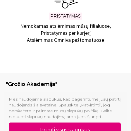
PRISTATYMAS
Nemokamas atsiėmimas mūsų filialuose,
Pristatymas per kurjerį
Atsiėmimas Omniva paštomatuose
"Grožio Akademija"
Klinikos
Mes naudojame slapukus, kad pagerintume jūsų patirtį
naudojantis šia svetaine. Spauskite „Patvirtinti“, jog
perskaitėte ir priimate mūsų slapukų politiką. Galite
Informacija pirkėjams
blokuoti slapukų naudojimą arba juos išjungti .
Kontaktai
Priimti visus slapukus