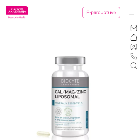
E-parduotuvė