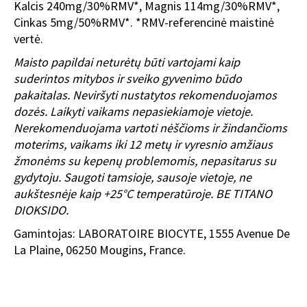
Kalcis 240mg/30%RMV*, Magnis 114mg/30%RMV*,
Cinkas 5mg/50%RMV*. *RMV-referencinė maistinė
vertė.
Maisto papildai neturėtų būti vartojami kaip
suderintos mitybos ir sveiko gyvenimo būdo
pakaitalas. Neviršyti nustatytos rekomenduojamos
dozės. Laikyti vaikams nepasiekiamoje vietoje.
Nerekomenduojama vartoti nėščioms ir žindančioms
moterims, vaikams iki 12 metų ir vyresnio amžiaus
žmonėms su kepenų problemomis, nepasitarus su
gydytoju. Saugoti tamsioje, sausoje vietoje, ne
aukštesnėje kaip +25°C temperatūroje. BE TITANO
DIOKSIDO.
Gamintojas: LABORATOIRE BIOCYTE, 1555 Avenue De
La Plaine, 06250 Mougins, France.