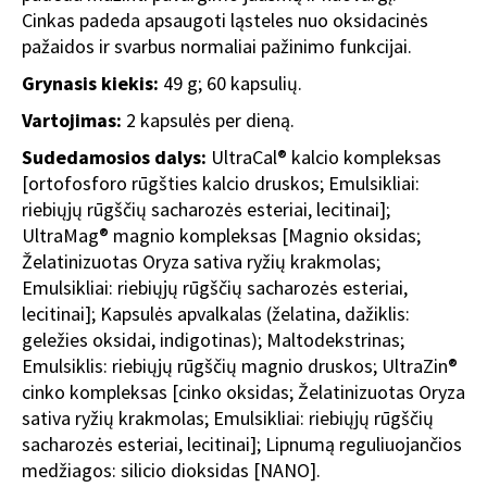
Cinkas padeda apsaugoti ląsteles nuo oksidacinės
pažaidos ir svarbus normaliai pažinimo funkcijai.
Grynasis kiekis:
49 g; 60 kapsulių.
Vartojimas:
2 kapsulės per dieną.
Sudedamosios dalys:
UltraCal® kalcio kompleksas
[ortofosforo rūgšties kalcio druskos; Emulsikliai:
riebiųjų rūgščių sacharozės esteriai, lecitinai];
UltraMag® magnio kompleksas [Magnio oksidas;
Želatinizuotas Oryza sativa ryžių krakmolas;
Emulsikliai: riebiųjų rūgščių sacharozės esteriai,
lecitinai]; Kapsulės apvalkalas (želatina, dažiklis:
geležies oksidai, indigotinas); Maltodekstrinas;
Emulsiklis: riebiųjų rūgščių magnio druskos; UltraZin®
cinko kompleksas [cinko oksidas; Želatinizuotas Oryza
sativa ryžių krakmolas; Emulsikliai: riebiųjų rūgščių
sacharozės esteriai, lecitinai]; Lipnumą reguliuojančios
medžiagos: silicio dioksidas [NANO].