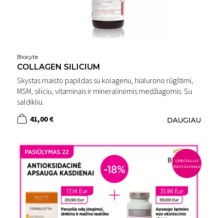
Biocyte
COLLAGEN SILICIUM
Skystas maisto papildas su kolagenu, hialurono rūgštimi,
MSM, siliciu, vitaminais ir mineralinėmis medžiagomis. Su
saldikliu.
41,00 €
DAUGIAU
SPECIALUS
PASIŪLYMAS