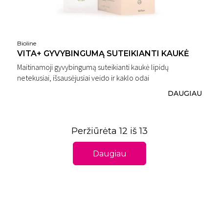
Bioline
VITA+ GYVYBINGUMĄ SUTEIKIANTI KAUKĖ
Maitinamoji gyvybingumą suteikianti kaukė lipidų
netekusiai, išsausėjusiai veido ir kaklo odai
DAUGIAU
Peržiūrėta 12 iš 13
Daugiau