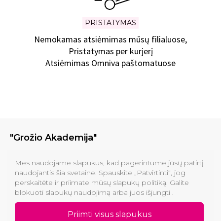
PRISTATYMAS
Nemokamas atsiėmimas mūsų filialuose,
Pristatymas per kurjerį
Atsiėmimas Omniva paštomatuose
"Grožio Akademija"
Klinikos
Mes naudojame slapukus, kad pagerintume jūsų patirtį
naudojantis šia svetaine. Spauskite „Patvirtinti“, jog
perskaitėte ir priimate mūsų slapukų politiką. Galite
Informacija pirkėjams
blokuoti slapukų naudojimą arba juos išjungti .
Kontaktai
Priimti visus slapukus