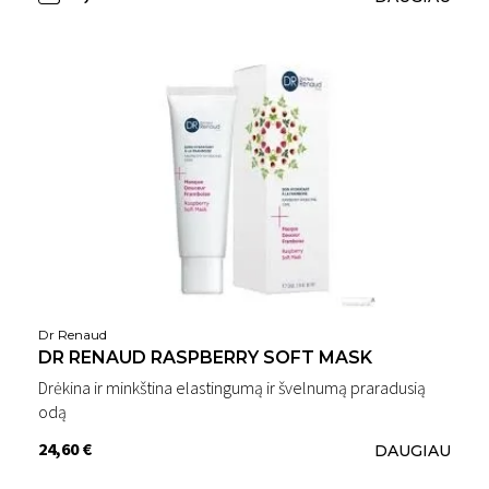
Dr Renaud
DR RENAUD RASPBERRY SOFT MASK
Drėkina ir minkština elastingumą ir švelnumą praradusią
odą
24,60 €
DAUGIAU