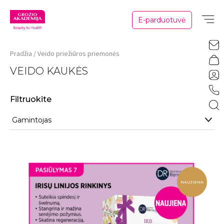
E-parduotuvė
Pradžia
Veido priežiūros priemonės
VEIDO KAUKĖS
Filtruokite
Gamintojas
NAUJIENA