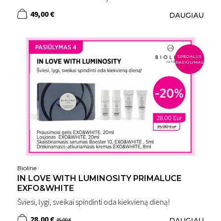
49,00 €
DAUGIAU
SPECIALUS
PASIŪLYMAS
Bioline
IN LOVE WITH LUMINOSITY PRIMALUCE
EXFO&WHITE
Šviesi, lygi, sveikai spindinti oda kiekvieną dieną!
28,00 €
DAUGIAU
35,00 €