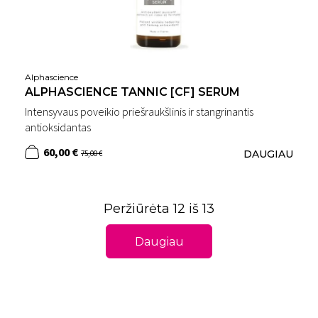
Alphascience
ALPHASCIENCE TANNIC [CF] SERUM
Intensyvaus poveikio priešraukšlinis ir stangrinantis
antioksidantas
60,00 €
DAUGIAU
75,00 €
Peržiūrėta 12 iš 13
Daugiau