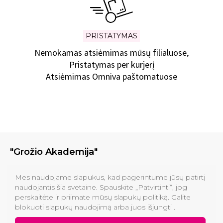
PRISTATYMAS
Nemokamas atsiėmimas mūsų filialuose,
Pristatymas per kurjerį
Atsiėmimas Omniva paštomatuose
"Grožio Akademija"
Klinikos
Mes naudojame slapukus, kad pagerintume jūsų patirtį
naudojantis šia svetaine. Spauskite „Patvirtinti“, jog
perskaitėte ir priimate mūsų slapukų politiką. Galite
Informacija pirkėjams
blokuoti slapukų naudojimą arba juos išjungti .