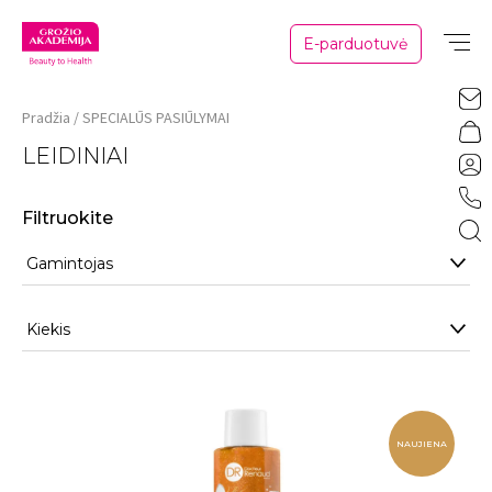
E-parduotuvė
Pradžia
SPECIALŪS PASIŪLYMAI
LEIDINIAI
Filtruokite
Gamintojas
Kiekis
NAUJIENA