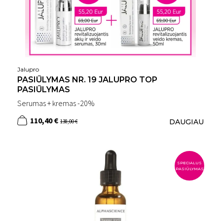
Jalupro
PASIŪLYMAS NR. 19 JALUPRO TOP
PASIŪLYMAS
Serumas + kremas -20%
110,40 €
DAUGIAU
138,00 €
SPECIALUS
PASIŪLYMAS