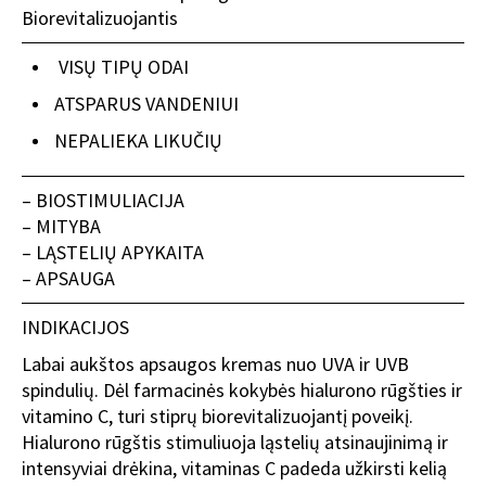
Biorevitalizuojantis
VISŲ TIPŲ ODAI
ATSPARUS VANDENIUI
NEPALIEKA LIKUČIŲ
– BIOSTIMULIACIJA
– MITYBA
– LĄSTELIŲ APYKAITA
– APSAUGA
INDIKACIJOS
Labai aukštos apsaugos kremas nuo UVA ir UVB
spindulių. Dėl farmacinės kokybės hialurono rūgšties ir
vitamino C, turi stiprų biorevitalizuojantį poveikį.
Hialurono rūgštis stimuliuoja ląstelių atsinaujinimą ir
intensyviai drėkina, vitaminas C padeda užkirsti kelią