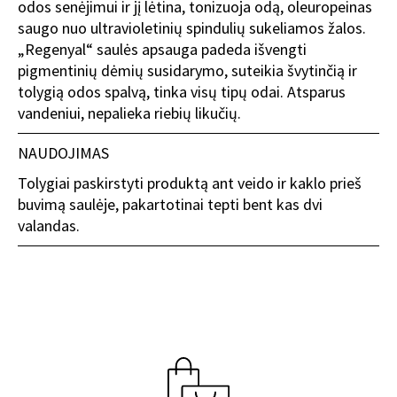
odos senėjimui ir jį lėtina, tonizuoja odą, oleuropeinas
saugo nuo ultravioletinių spindulių sukeliamos žalos.
„Regenyal“ saulės apsauga padeda išvengti
pigmentinių dėmių susidarymo, suteikia švytinčią ir
tolygią odos spalvą, tinka visų tipų odai. Atsparus
vandeniui, nepalieka riebių likučių.
NAUDOJIMAS
Tolygiai paskirstyti produktą ant veido ir kaklo prieš
buvimą saulėje, pakartotinai tepti bent kas dvi
valandas.