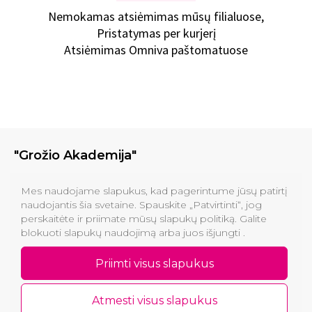
Nemokamas atsiėmimas mūsų filialuose,
Pristatymas per kurjerį
Atsiėmimas Omniva paštomatuose
"Grožio Akademija"
Klinikos
Mes naudojame slapukus, kad pagerintume jūsų patirtį
naudojantis šia svetaine. Spauskite „Patvirtinti“, jog
perskaitėte ir priimate mūsų slapukų politiką. Galite
Informacija pirkėjams
blokuoti slapukų naudojimą arba juos išjungti .
Kontaktai
Priimti visus slapukus
Atmesti visus slapukus