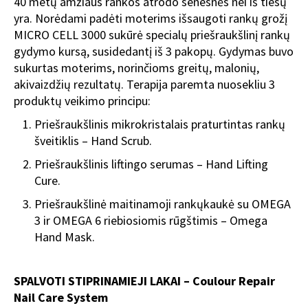
40 metų amžiaus rankos atrodo senesnės nei iš tiesų
yra. Norėdami padėti moterims išsaugoti rankų grožį
MICRO CELL 3000 sukūrė specialų priešraukšlinį rankų
gydymo kursą, susidedantį iš 3 pakopų. Gydymas buvo
sukurtas moterims, norinčioms greitų, malonių,
akivaizdžių rezultatų. Terapija paremta nuosekliu 3
produktų veikimo principu:
Priešraukšlinis mikrokristalais praturtintas rankų
šveitiklis – Hand Scrub.
Priešraukšlinis liftingo serumas – Hand Lifting
Cure.
Priešraukšlinė maitinamoji rankųkaukė su OMEGA
3 ir OMEGA 6 riebiosiomis rūgštimis – Omega
Hand Mask.
SPALVOTI STIPRINAMIEJI LAKAI – Coulour Repair
Nail Care System