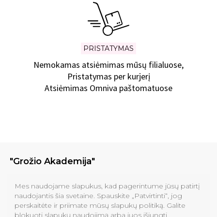
PRISTATYMAS
Nemokamas atsiėmimas mūsų filialuose,
Pristatymas per kurjerį
Atsiėmimas Omniva paštomatuose
"Grožio Akademija"
Klinikos
Mes naudojame slapukus, kad pagerintume jūsų patirtį
naudojantis šia svetaine. Spauskite „Patvirtinti“, jog
perskaitėte ir priimate mūsų slapukų politiką. Galite
Informacija pirkėjams
blokuoti slapukų naudojimą arba juos išjungti .