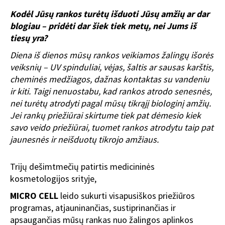
Kodėl Jūsų rankos turėtų išduoti Jūsų amžių ar dar
blogiau – pridėti dar šiek tiek metų, nei Jums iš
tiesų yra?
Diena iš dienos mūsų rankos veikiamos žalingų išorės
veiksnių – UV spinduliai, vėjas, šaltis ar sausas karštis,
cheminės medžiagos, dažnas kontaktas su vandeniu
ir kiti. Taigi nenuostabu, kad rankos atrodo senesnės,
nei turėtų atrodyti pagal mūsų tikrąjį biologinį amžių.
Jei rankų priežiūrai skirtume tiek pat dėmesio kiek
savo veido priežiūrai, tuomet rankos atrodytu taip pat
jaunesnės ir neišduotų tikrojo amžiaus.
Trijų dešimtmečių patirtis medicininės
kosmetologijos srityje,
MICRO CELL
leido sukurti visapusiškos priežiūros
programas, atjauninančias, sustiprinančias ir
apsaugančias mūsų rankas nuo žalingos aplinkos