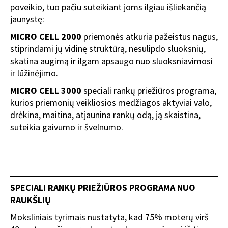
poveikio, tuo pačiu suteikiant joms ilgiau išliekančią
jaunystę:
MICRO CELL 2000
priemonės atkuria pažeistus nagus,
stiprindami jų vidinę struktūrą, nesulipdo sluoksnių,
skatina augimą ir ilgam apsaugo nuo sluoksniavimosi
ir lūžinėjimo.
MICRO CELL 3000
speciali rankų priežiūros programa,
kurios priemonių veikliosios medžiagos aktyviai valo,
drėkina, maitina, atjaunina rankų odą, ją skaistina,
suteikia gaivumo ir švelnumo.
SPECIALI RANKŲ PRIEŽIŪROS PROGRAMA NUO
RAUKŠLIŲ
Moksliniais tyrimais nustatyta, kad 75% moterų virš