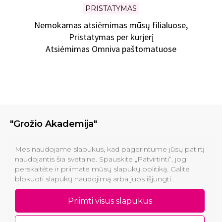
PRISTATYMAS
Nemokamas atsiėmimas mūsų filialuose,
Pristatymas per kurjerį
Atsiėmimas Omniva paštomatuose
"Grožio Akademija"
Klinikos
Mes naudojame slapukus, kad pagerintume jūsų patirtį
naudojantis šia svetaine. Spauskite „Patvirtinti“, jog
perskaitėte ir priimate mūsų slapukų politiką. Galite
Informacija pirkėjams
blokuoti slapukų naudojimą arba juos išjungti .
Kontaktai
Priimti visus slapukus