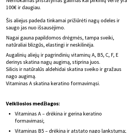
Nemokamas pristatymas galimas kai pirkinių vertė yra
100€ ir daugiau.
Šis aliejus padeda tinkamai prižiūrėti nagų odeles ir
saugo jas nuo išsausėjimo.
Nagai gauna papildomos drėgmės, tampa sveiki,
natūraliai blizgūs, elastingi ir neskilinėja.
Augalinių aliejų ir pagrindinių vitaminų A, B5, C, F, E
derinys skatina nagų augimą, stiprina juos.
Silicis ir natūralūs aldehidai skatina sveiko ir gražaus
nago augimą.
Vitaminas A skatina keratino formavimąsi.
Veikliosios medžiagos:
Vitaminas A – drėkina ir gerina keratino
formavimasi;
Vitaminas B5 – drėkina ir atstato nago lankstumą;