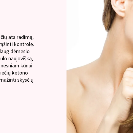
čių atsiradimą,
ąžinti kontrolę.
 daug dėmesio
siūlo naujovišką,
eknesniam kūnui.
viečių ketono
sumažinti skysčių