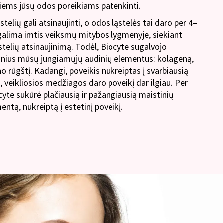
giems jūsų odos poreikiams patenkinti.
lių gali atsinaujinti, o odos ląstelės tai daro per 4–
, galima imtis veiksmų mitybos lygmenyje, siekiant
stelių atsinaujinimą. Todėl, Biocyte sugalvojo
dinius mūsų jungiamųjų audinių elementus: kolageną,
ono rūgštį. Kadangi, poveikis nukreiptas į svarbiausią
 veikliosios medžiagos daro poveikį dar ilgiau. Per
yte sukūrė plačiausią ir pažangiausią maistinių
ntą, nukreiptą į estetinį poveikį.