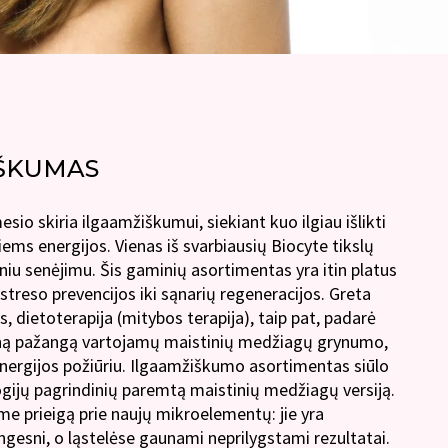
ŠKUMAS
io skiria ilgaamžiškumui, siekiant kuo ilgiau išlikti
iems energijos. Vienas iš svarbiausių Biocyte tikslų
iniu senėjimu. Šis gaminių asortimentas yra itin platus
streso prevencijos iki sąnarių regeneracijos. Greta
, dietoterapija (mitybos terapija), taip pat, padarė
iną pažangą vartojamų maistinių medžiagų grynumo,
sinergijos požiūriu. Ilgaamžiškumo asortimentas siūlo
gijų pagrindinių paremtą maistinių medžiagų versiją.
me prieigą prie naujų mikroelementų: jie yra
ingesni, o ląstelėse gaunami neprilygstami rezultatai.