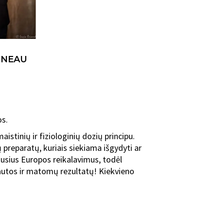
UNEAU
os.
istinių ir fiziologinių dozių principu.
 preparatų, kuriais siekiama išgydyti ar
ausius Europos reikalavimus, todėl
jautos ir matomų rezultatų! Kiekvieno