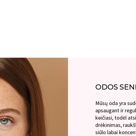
ODOS SEN
Mūsų oda yra sudė
apsaugant ir regul
keičiasi, todėl ats
drėkinimas, raukš
siūlo labai konce