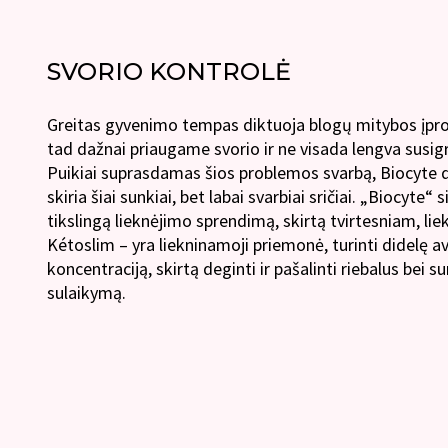
SVORIO KONTROLĖ
Greitas gyvenimo tempas diktuoja blogų mitybos įpro
tad dažnai priaugame svorio ir ne visada lengva susigr
Puikiai suprasdamas šios problemos svarbą, Biocyte
skiria šiai sunkiai, bet labai svarbiai sričiai. „Biocyte“ 
tikslingą lieknėjimo sprendimą, skirtą tvirtesniam, li
Kétoslim – yra liekninamoji priemonė, turinti didelę a
koncentraciją, skirtą deginti ir pašalinti riebalus bei 
sulaikymą.