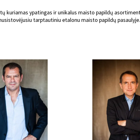
 kuriamas ypatingas ir unikalus maisto papildų asortimentas
nusistovėjusiu tarptautiniu etalonu maisto papildų pasaulyje