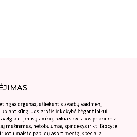
ĖJIMAS
tingas organas, atliekantis svarbų vaidmenį
iuojant kūną. Jos grožis ir kokybė bėgant laikui
ižvelgiant į mūsų amžių, reikia specialios priežiūros:
lių mažinimas, netobulumai, spindesys ir kt. Biocyte
ntruotų maisto papildų asortimentą, specialiai