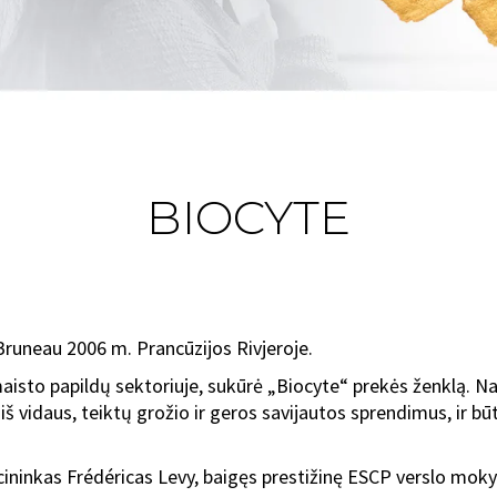
BIOCYTE
Bruneau 2006 m. Prancūzijos Rivjeroje.
isto papildų sektoriuje, sukūrė „Biocyte“ prekės ženklą. Nau
 iš vidaus, teiktų grožio ir geros savijautos sprendimus, ir 
acininkas Frédéricas Levy, baigęs prestižinę ESCP verslo mok