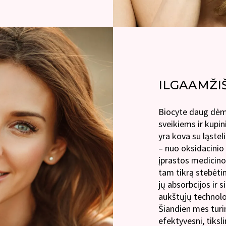
ILGAAMŽI
Biocyte daug dėmes
sveikiems ir kupin
yra kova su ląstel
– nuo oksidacinio 
įprastos medicinos
tam tikrą stebėt
jų absorbcijos ir 
aukštųjų technolo
Šiandien mes turi
efektyvesni, tiksl