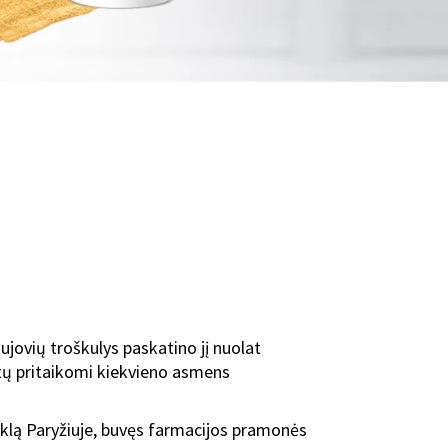
jovių troškulys paskatino jį nuolat
būtų pritaikomi kiekvieno asmens
yklą Paryžiuje, buvęs farmacijos pramonės