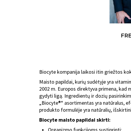
FRE
Biocyte kompanija laikosi itin griežtos ko
Maisto papildai, kurių sudėtyje yra vitamin
2002 m. Europos direktyva primena, kad mai
gydyti ligą. Ingredientų ir dozių pasirink
„Biocyte®“ asortimentas yra natūralus, ef
produkto formulėje yra natūralių, išskirtin
Biocyte maisto papildai skirti:
Organizmo funkcijoms sustiprinti;