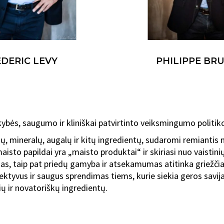
DERIC LEVY
PHILIPPE BR
kybės, saugumo ir kliniškai patvirtinto veiksmingumo politik
ų, mineralų, augalų ir kitų ingredientų, sudaromi remiantis ma
sto papildai yra „maisto produktai“ ir skiriasi nuo vaistinių
imas, taip pat priedų gamyba ir atsekamumas atitinka griežči
ektyvus ir saugus sprendimas tiems, kurie siekia geros savi
ių ir novatoriškų ingredientų.