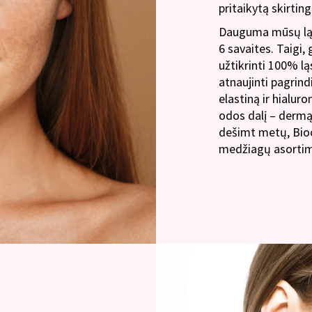
pritaikytą skirtin
Dauguma mūsų ląste
6 savaites. Taigi
užtikrinti 100% lą
atnaujinti pagrin
elastiną ir hialur
odos dalį – dermą,
dešimt metų, Bioc
medžiagų asortime