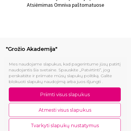
Atsiėmimas Omniva paštomatuose
"Grožio Akademija"
Klinikos
Mes naudojame slapukus, kad pagerintume jūsų patirtį
naudojantis šia svetaine. Spauskite „Patvirtinti“, jog
perskaitėte ir priimate mūsų slapukų politiką. Galite
Informacija pirkėjams
blokuoti slapukų naudojimą arba juos išjungti .
Kontaktai
Priimti visus slapukus
Atmesti visus slapukus
Tvarkyti slapukų nustatymus