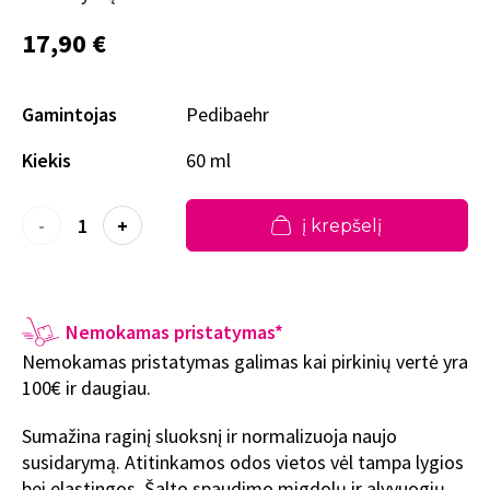
17,90 €
Gamintojas
Pedibaehr
Kiekis
60 ml
-
+
į krepšelį
Nemokamas pristatymas*
Nemokamas pristatymas galimas kai pirkinių vertė yra
100€ ir daugiau.
Sumažina raginį sluoksnį ir normalizuoja naujo
susidarymą. Atitinkamos odos vietos vėl tampa lygios
bei elastingos. Šalto spaudimo migdolų ir alyvuogių