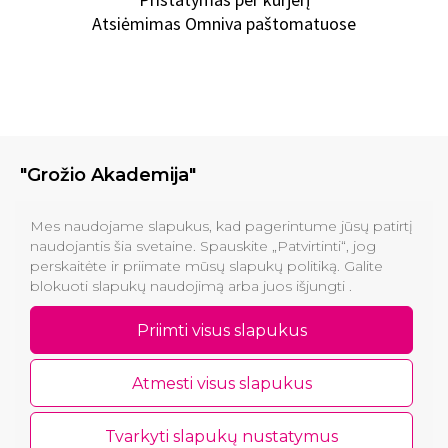
Atsiėmimas Omniva paštomatuose
"Grožio Akademija"
Klinikos
Mes naudojame slapukus, kad pagerintume jūsų patirtį
naudojantis šia svetaine. Spauskite „Patvirtinti“, jog
perskaitėte ir priimate mūsų slapukų politiką. Galite
Informacija pirkėjams
blokuoti slapukų naudojimą arba juos išjungti .
Kontaktai
Priimti visus slapukus
Atmesti visus slapukus
Tvarkyti slapukų nustatymus