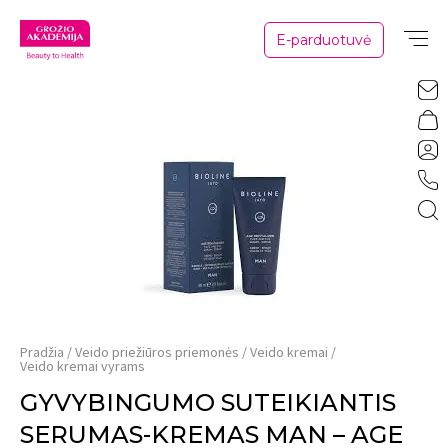
E-parduotuvė
Pradžia
Veido priežiūros priemonės
Veido kremai
Veido kremai vyrams
GYVYBINGUMO SUTEIKIANTIS
SERUMAS-KREMAS MAN – AGE