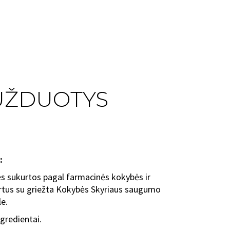
 UŽDUOTYS
:
s sukurtos pagal farmacinės kokybės ir
rtus su griežta Kokybės Skyriaus saugumo
e.
ngredientai.