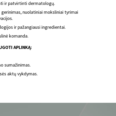
ti ir patvirtinti dermatologų.
gerinimas, nuolatiniai moksliniai tyrimai
acijos.
ogijos ir pažangiausi ingredientai.
slinė komanda.
UGOTI APLINKĄ:
imo sumažinimas.
isės aktų vykdymas.