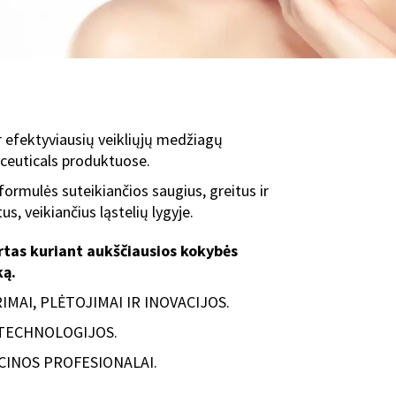
r efektyviausių veikliųjų medžiagų
ceuticals produktuose.
formulės suteikiančios saugius, greitus ir
tus, veikiančius ląstelių lygyje.
rtas kuriant aukščiausios kokybės
ką.
IMAI, PLĖTOJIMAI IR INOVACIJOS.
TECHNOLOGIJOS.
CINOS PROFESIONALAI.