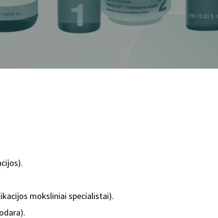
cijos).
cijos moksliniai specialistai).
odara).