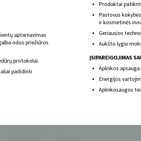
Produktai patikrin
Pastovus kokybės 
ir kosmetinės inov
Geriausios technol
klientų aptarnavimas
galba odos priežiūros
Aukšto lygio mok
ĮSIPAREIGOJIMAS SA
cedūrų protokolai.
Aplinkos apsauga.
liai padidinti
Energijos vartoj
Aplinkosaugos te