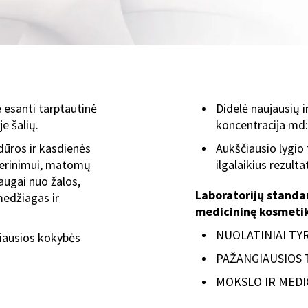
esanti tarptautinė
Didelė naujausių i
e šalių.
koncentracija md:
dūros ir kasdienės
Aukščiausio lygio 
gerinimui, matomų
ilgalaikius rezulta
augai nuo žalos,
Laboratorijų standa
medžiagas ir
medicininę kosmeti
NUOLATINIAI TYR
čiausios kokybės
PAŽANGIAUSIOS 
MOKSLO IR MEDI