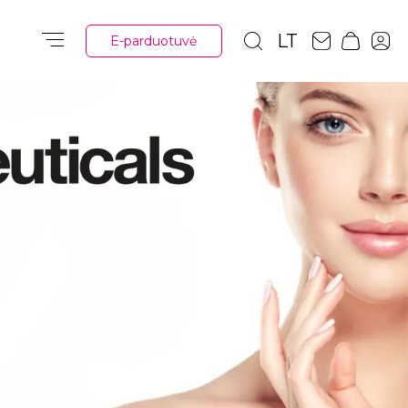
LT
E-parduotuvė