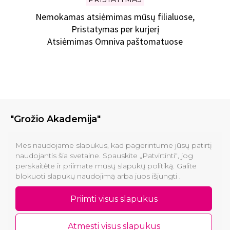
Nemokamas atsiėmimas mūsų filialuose,
Pristatymas per kurjerį
Atsiėmimas Omniva paštomatuose
"Grožio Akademija"
Klinikos
Mes naudojame slapukus, kad pagerintume jūsų patirtį
naudojantis šia svetaine. Spauskite „Patvirtinti“, jog
perskaitėte ir priimate mūsų slapukų politiką. Galite
Informacija pirkėjams
blokuoti slapukų naudojimą arba juos išjungti .
Kontaktai
Priimti visus slapukus
Atmesti visus slapukus