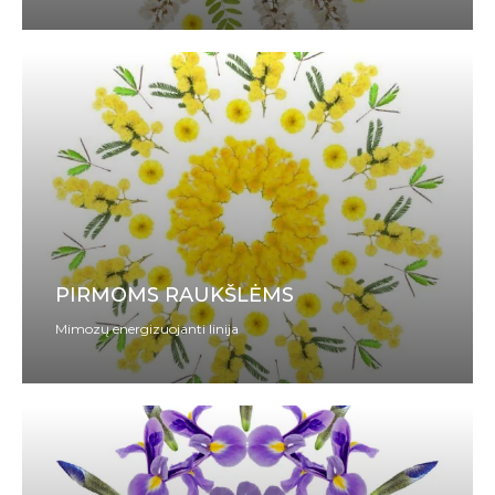
PIRMOMS RAUKŠLĖMS
Mimozų energizuojanti linija