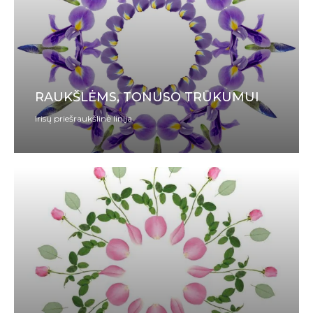
RAUKŠLĖMS, TONUSO TRŪKUMUI
Irisų priešraukšlinė linija