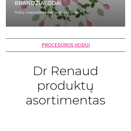
BRANDŽIAI ODAI
Rožių visapusiška priešraukšlinė linija
PROCEDŪROS VEIDUI
Dr Renaud
produktų
asortimentas