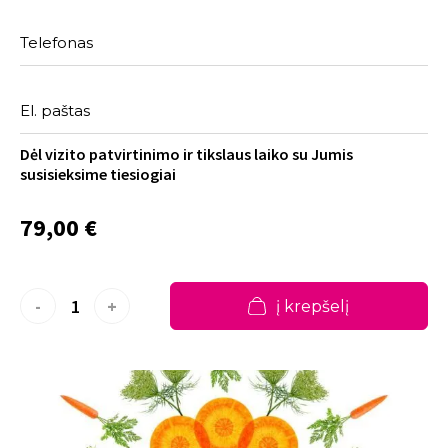
Telefonas
El. paštas
Dėl vizito patvirtinimo ir tikslaus laiko su Jumis
susisieksime tiesiogiai
79,00 €
-
+
į krepšelį