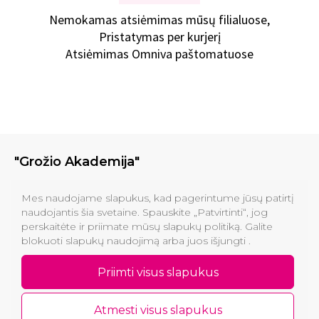
Nemokamas atsiėmimas mūsų filialuose,
Pristatymas per kurjerį
Atsiėmimas Omniva paštomatuose
"Grožio Akademija"
Klinikos
Mes naudojame slapukus, kad pagerintume jūsų patirtį
naudojantis šia svetaine. Spauskite „Patvirtinti“, jog
perskaitėte ir priimate mūsų slapukų politiką. Galite
Informacija pirkėjams
blokuoti slapukų naudojimą arba juos išjungti .
Kontaktai
Priimti visus slapukus
Atmesti visus slapukus