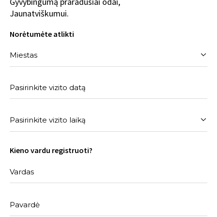
Gyvybingumą praradusiai odai,
Jaunatviškumui.
Norėtumėte atlikti
Pasirinkite vizito datą
Kieno vardu registruoti?
Vardas
Pavardė