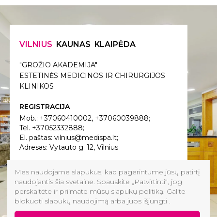
VILNIUS
KAUNAS
KLAIPĖDA
"GROŽIO AKADEMIJA"
ESTETINĖS MEDICINOS IR CHIRURGIJOS
KLINIKOS
REGISTRACIJA
Mob.:
+37060410002
,
+37060039888
;
Tel.
+37052332888
;
El. paštas:
vilnius@medispa.lt
;
Adresas: Vytauto g. 12, Vilnius
VIETA ŽEMĖLAPYJE
Mes naudojame slapukus, kad pagerintume jūsų patirtį
naudojantis šia svetaine. Spauskite „Patvirtinti“, jog
perskaitėte ir priimate mūsų slapukų politiką. Galite
DARBO LAIKAS:
blokuoti slapukų naudojimą arba juos išjungti .
I-V 9.00 - 21.00